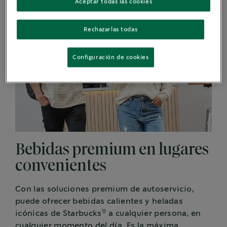
Aceptar todas las cookies
Rechazarlas todas
Configuración de cookies
Bebidas premium en lugares
convenientes
Con las soluciones premium de autoservicio,
puede ofrecer bebidas calientes y heladas
®
icónicas de Starbucks
a cualquier persona, en
cualquier momento del día. Es la máxima