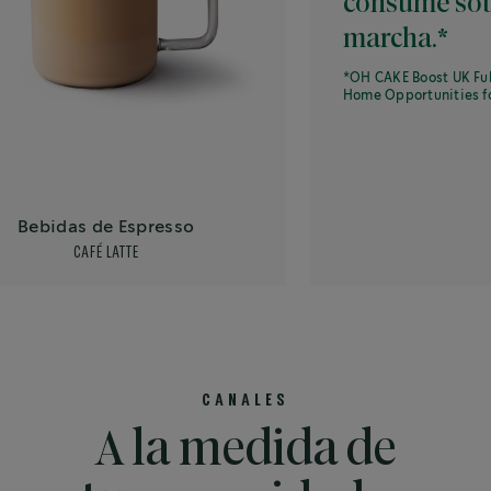
consume sobre la
marcha.*
*OH CAKE Boost UK Full Presentat
Home Opportunities for Coffee in
as de Espresso
CAFÉ LATTE
CANALES
A la medida de