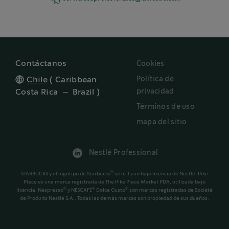
Contáctanos
Cookies
Política de
Chile
(
Caribbean
privacidad
Costa Rica
Brazil
)
Términos de uso
mapa del sitio
Nestlé Professional
®
STARBUCKS y el logotipo de Starbucks
se utilizan bajo licencia de Nestlé. Pike
Place es una marca registrada de The Pike Place Market PDA, utilizada bajo
®
®
®
licencia. Nespresso
y NESCAFÉ
Dolce Gusto
son marcas registradas de Société
de Produits Nestlé S.A.. Todas las demás marcas son propiedad de sus dueños.